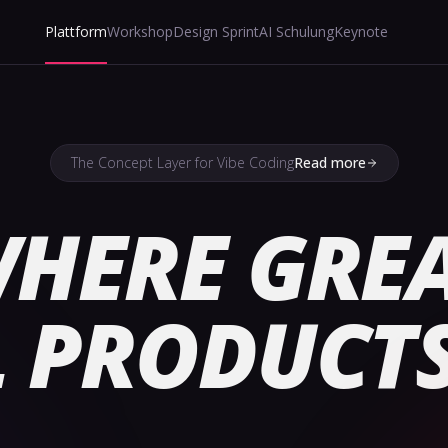
Plattform
Workshop
Design Sprint
AI Schulung
Keynote
The Concept Layer for Vibe Coding
Read more
HERE GRE
L PRODUCT