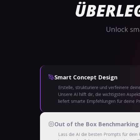
ÜBERLEG
Unlock sma
Smart Concept Design
Erstelle, strukturiere und verfeinere de
Unsere AI hilft dir, die wichtigsten Aspek
liefert smarte Empfehlungen für deine P
Out of the Box Benchmarking
Lass die AI die besten Prompts für dein 