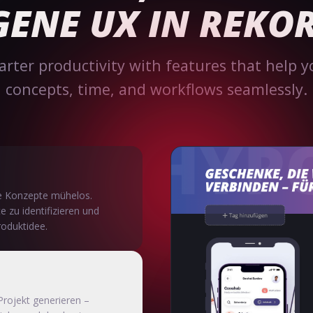
ENE UX IN REKORD
rter productivity with features that help
concepts, time, and workflows seamlessly.
ine Konzepte mühelos.
te zu identifizieren und
roduktidee.
Projekt generieren –