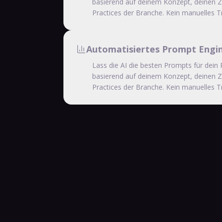
basierend auf deinem Konzept, deinen Z
Practices der Branche. Kein manuelles Tr
Automatisiertes Prompt Engi
Lass die AI die besten Prompts für dein 
basierend auf deinem Konzept, deinen Z
Practices der Branche. Kein manuelles Tr