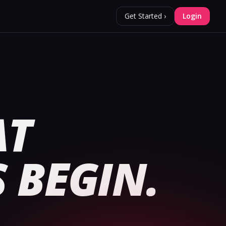
Get Started ›
Login
AT
S
BEGIN.