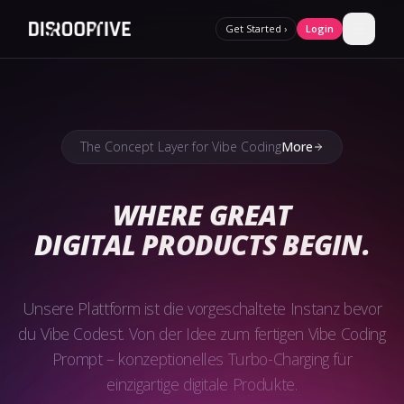
Get Started ›
Login
The Concept Layer for Vibe Coding
More
WHERE GREAT
DIGITAL PRODUCTS
BEGIN.
Unsere Plattform ist die vorgeschaltete Instanz bevor
du Vibe Codest. Von der Idee zum fertigen Vibe Coding
Prompt – konzeptionelles Turbo-Charging für
einzigartige digitale Produkte.