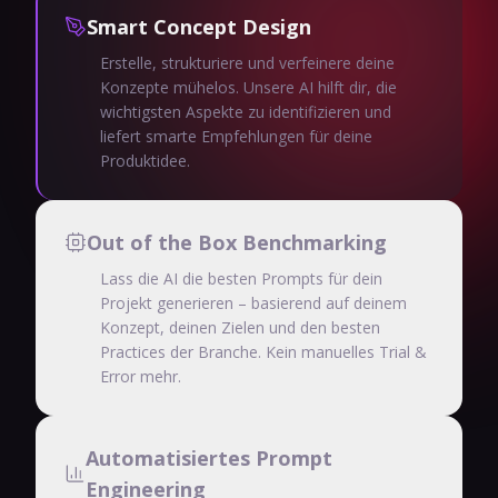
Smart Concept Design
Erstelle, strukturiere und verfeinere deine
Konzepte mühelos. Unsere AI hilft dir, die
wichtigsten Aspekte zu identifizieren und
liefert smarte Empfehlungen für deine
Produktidee.
Out of the Box Benchmarking
Lass die AI die besten Prompts für dein
Projekt generieren – basierend auf deinem
Konzept, deinen Zielen und den besten
Practices der Branche. Kein manuelles Trial &
Error mehr.
Automatisiertes Prompt
Engineering