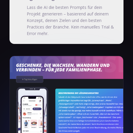
Lass die AI die besten Prompts für dein
Projekt generieren – basierend auf deinem
Konzept, deinen Zielen und den besten
Practices der Branche. Kein manuelles Trial &
Error mehr.